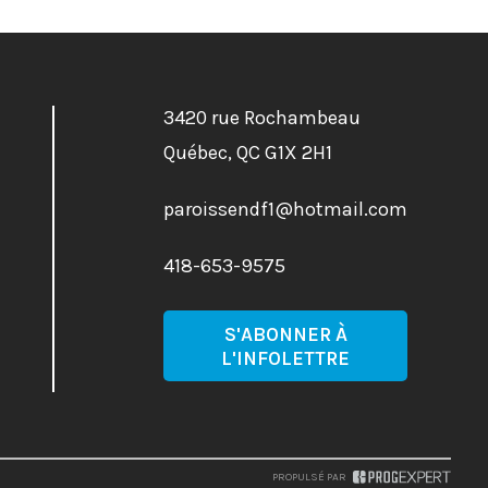
3420 rue Rochambeau
Québec
,
QC
G1X 2H1
paroissendf1@hotmail.com
418-653-9575
S'ABONNER À
L'INFOLETTRE
PROPULSÉ PAR