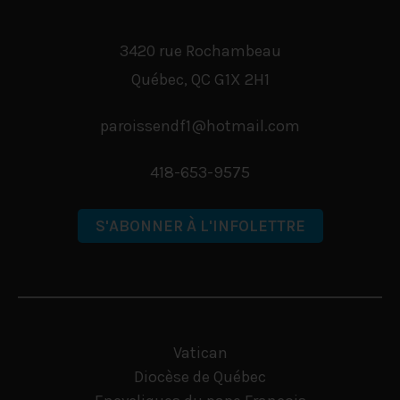
3420 rue Rochambeau
Québec
,
QC
G1X 2H1
paroissendf1@hotmail.com
418-653-9575
S'ABONNER À L'INFOLETTRE
Vatican
Diocèse de Québec