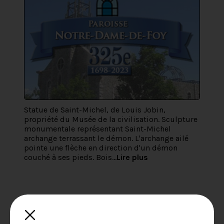
Statue de Saint-Michel, de Louis Jobin,
propriété du Musée de la civilisation. Sculpture
monumentale représentant Saint-Michel
archange terrassant le démon. L'archange ailé
pointe une flèche en direction d'un démon
couché à ses pieds. Bois...
Lire plus
14 avril 2023
Capsule historique : La mise